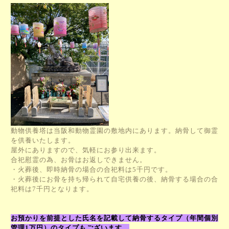
動物供養塔は当阪和動物霊園の敷地内にあります。納骨して御霊
を供養いたします。
屋外にありますので、気軽にお参り出来ます。
合祀慰霊の為、お骨はお返しできません。
・火葬後、即時納骨の場合の合祀料は5千円です。
・火葬後にお骨を持ち帰られて自宅供養の後、納骨する場合の合
祀料は7千円となります。
お預かりを前提とした氏名を記載して納骨するタイプ（年間個別
管理1万円）のタイプもございます。