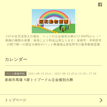
JAFや全労済加入の場合、ペットの立会個別火葬が12.000円から（＊
動物の種類や体重・体長により料金は異なります）泉南市・岸和田市
の間で唯一の固定火葬炉のペット葬儀場は泉佐野市の阪和動物霊園
カレンダー
2021-08-13 (Fri) - 2021-08-13 (Fri) 15:30～17:30
ペット葬儀予約
泉南市馬場 N家トイプードル立会個別火葬
トップページ