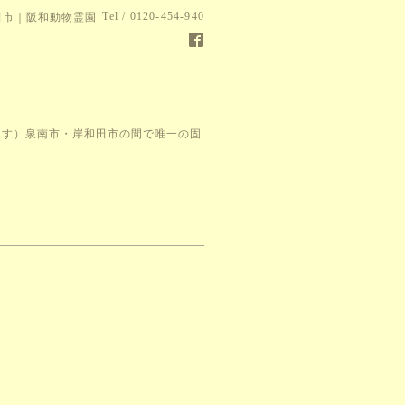
Tel / 0120-454-940
田市｜阪和動物霊園
ります）泉南市・岸和田市の間で唯一の固