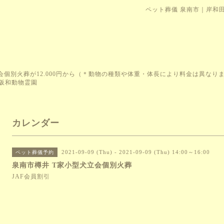
ペット葬儀 泉南市｜岸和
会個別火葬が12.000円から（＊動物の種類や体重・体長により料金は異な
阪和動物霊園
カレンダー
2021-09-09 (Thu) - 2021-09-09 (Thu) 14:00～16:00
ペット葬儀予約
泉南市樽井 T家小型犬立会個別火葬
JAF会員割引