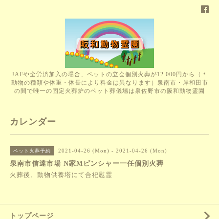
JAFや全労済加入の場合、ペットの立会個別火葬が12.000円から（＊
動物の種類や体重・体長により料金は異なります）泉南市・岸和田市
の間で唯一の固定火葬炉のペット葬儀場は泉佐野市の阪和動物霊園
カレンダー
2021-04-26 (Mon) - 2021-04-26 (Mon)
ペット火葬予約
泉南市信達市場 N家Mピンシャー一任個別火葬
火葬後、動物供養塔にて合祀慰霊
トップページ