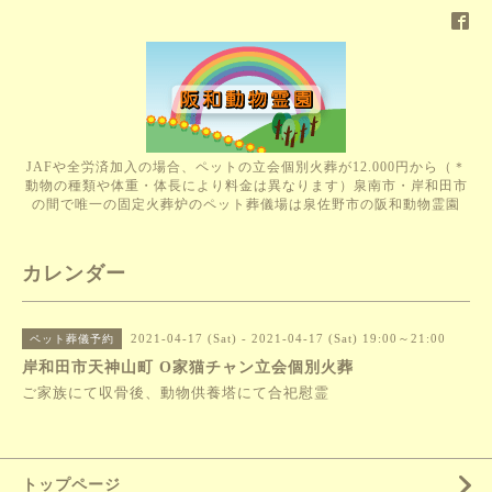
JAFや全労済加入の場合、ペットの立会個別火葬が12.000円から（＊
動物の種類や体重・体長により料金は異なります）泉南市・岸和田市
の間で唯一の固定火葬炉のペット葬儀場は泉佐野市の阪和動物霊園
カレンダー
2021-04-17 (Sat) - 2021-04-17 (Sat) 19:00～21:00
ペット葬儀予約
岸和田市天神山町 O家猫チャン立会個別火葬
ご家族にて収骨後、動物供養塔にて合祀慰霊
トップページ