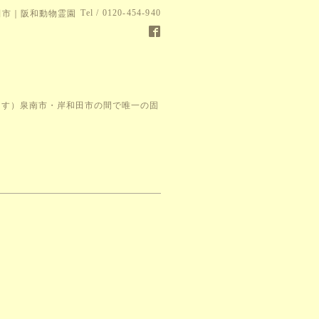
Tel / 0120-454-940
田市｜阪和動物霊園
ります）泉南市・岸和田市の間で唯一の固