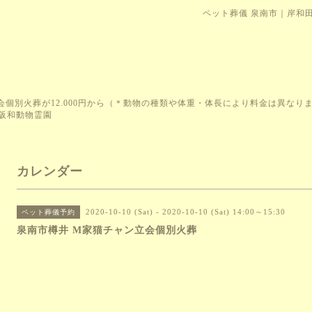
ペット葬儀 泉南市｜岸和
会個別火葬が12.000円から（＊動物の種類や体重・体長により料金は異な
阪和動物霊園
カレンダー
2020-10-10 (Sat) - 2020-10-10 (Sat) 14:00～15:30
ペット葬儀予約
泉南市樽井 M家猫チャン立会個別火葬