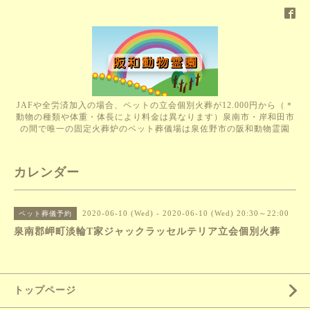
JAFや全労済加入の場合、ペットの立会個別火葬が12.000円から（＊
動物の種類や体重・体長により料金は異なります）泉南市・岸和田市
の間で唯一の固定火葬炉のペット葬儀場は泉佐野市の阪和動物霊園
カレンダー
2020-06-10 (Wed) - 2020-06-10 (Wed) 20:30～22:00
ペット葬儀予約
泉南郡岬町淡輪T家ジャックラッセルテリア立会個別火葬
トップページ