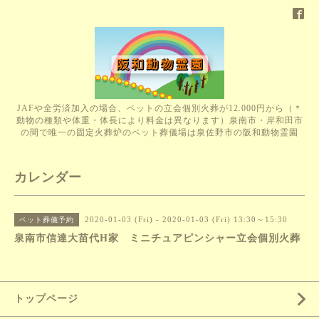
JAFや全労済加入の場合、ペットの立会個別火葬が12.000円から（＊
動物の種類や体重・体長により料金は異なります）泉南市・岸和田市
の間で唯一の固定火葬炉のペット葬儀場は泉佐野市の阪和動物霊園
カレンダー
2020-01-03 (Fri) - 2020-01-03 (Fri) 13:30～15:30
ペット葬儀予約
泉南市信達大苗代H家 ミニチュアピンシャー立会個別火葬
トップページ