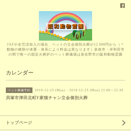
JAFや全労済加入の場合、ペットの立会個別火葬が12.000円から（＊
動物の種類や体重・体長により料金は異なります）泉南市・岸和田市
の間で唯一の固定火葬炉のペット葬儀場は泉佐野市の阪和動物霊園
カレンダー
2019-12-23 (Mon) - 2019-12-23 (Mon) 21:00～22:30
ペット葬儀予約
貝塚市津田北町F家猫チャン立会個別火葬
トップページ