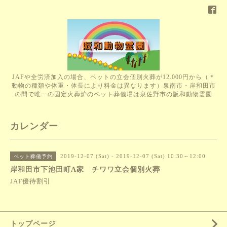
JAFや全労済加入の場合、ペットの立会個別火葬が12.000円から（＊
動物の種類や体重・体長により料金は異なります）泉南市・岸和田市
の間で唯一の固定火葬炉のペット葬儀場は泉佐野市の阪和動物霊園
カレンダー
2019-12-07 (Sat) - 2019-12-07 (Sat) 10:30～12:00
ペット葬儀予約
岸和田市下池田町A家 チワワ立会個別火葬
JAF優待割引
トップページ