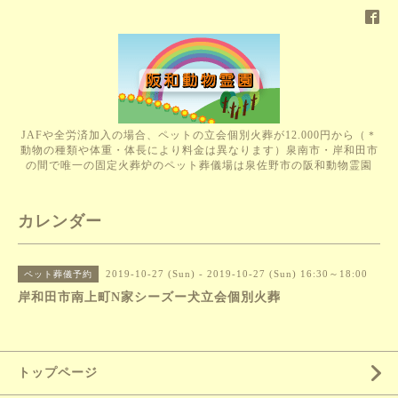
JAFや全労済加入の場合、ペットの立会個別火葬が12.000円から（＊
動物の種類や体重・体長により料金は異なります）泉南市・岸和田市
の間で唯一の固定火葬炉のペット葬儀場は泉佐野市の阪和動物霊園
カレンダー
2019-10-27 (Sun) - 2019-10-27 (Sun) 16:30～18:00
ペット葬儀予約
岸和田市南上町N家シーズー犬立会個別火葬
トップページ